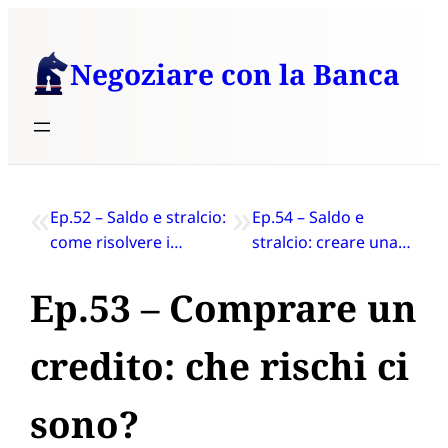
Vai
al
Negoziare con la Banca
contenuto
«
»
Ep.52 – Saldo e stralcio:
Ep.54 – Saldo e
come risolvere i
stralcio: creare una
problemi che ti trovi di
strategia partendo
fronte
dalla CTU
Ep.53 – Comprare un
credito: che rischi ci
sono?