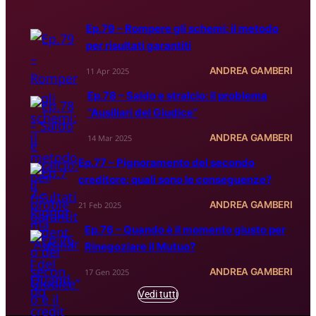
Ep.79 – Rompere gli schemi: il metodo
per risultati garantiti
ANDREA GAMBERI
11 Apr 2025
Ep.78 – Saldo e stralcio: il problema
“Ausiliari del Giudice”
ANDREA GAMBERI
14 Mar 2025
Ep.77 – Pignoramento del secondo
creditore: quali sono le conseguenze?
ANDREA GAMBERI
21 Feb 2025
Ep.76 – Quando è il momento giusto per
Rinegoziare il Mutuo?
ANDREA GAMBERI
17 Gen 2025
Vedi tutti