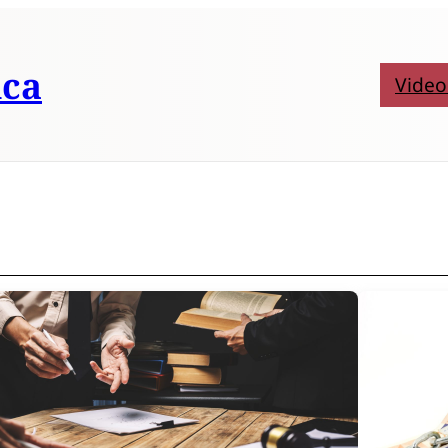
nca
Video