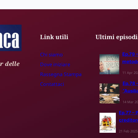
Link utili
Ultimi episodi
Chi siamo
Ep.79 –
metodo 
r delle
Dove iniziare
11 Apr 20
Rassegna S
t
ampa
Ep.78 –
Contattaci
“Ausili
14 Mar 2
Ep.77 –
creditor
21 Feb 2025