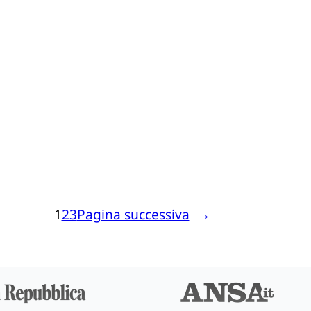
1
2
3
Pagina successiva
→