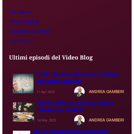
Chi siamo
Dove iniziare
Rassegna S
t
ampa
Contattaci
Ultimi episodi del Video Blog
Ep.79 – Rompere gli schemi: il metodo
per risultati garantiti
ANDREA GAMBERI
11 Apr 2025
Ep.78 – Saldo e stralcio: il problema
“Ausiliari del Giudice”
ANDREA GAMBERI
14 Mar 2025
Ep.77 – Pignoramento del secondo