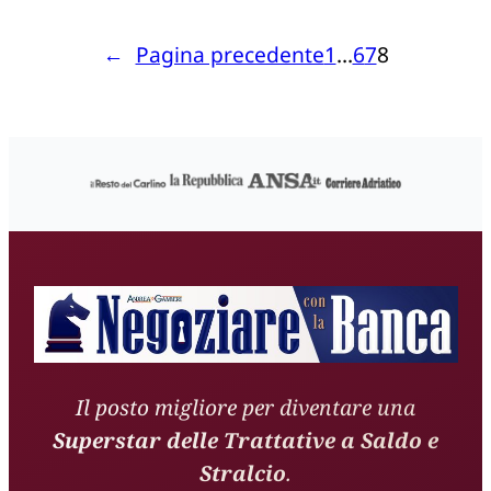
←
Pagina precedente
1
…
6
7
8
Il posto migliore per diventare una
Superstar delle Trattative a Saldo e
Stralcio
.