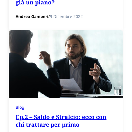
già un piano?
Andrea Gamberi
/
9 Dicembre 2022
Blog
Ep.2 – Saldo e Stralcio: ecco con
chi trattare per primo