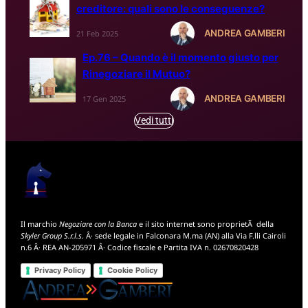
creditore: quali sono le conseguenze?
ANDREA GAMBERI
21 Feb 2025
Ep.76 – Quando è il momento giusto per
Rinegoziare il Mutuo?
ANDREA GAMBERI
17 Gen 2025
Vedi tutti
Il marchio
Negoziare con la Banca
e il sito internet sono proprietÃ della
Skyler Group S.r.l.s.
Â· sede legale in Falconara M.ma (AN) alla Via F.lli Cairoli
n.6 Â· REA AN-205971 Â· Codice fiscale e Partita IVA n. 02670820428
Privacy Policy
Cookie Policy