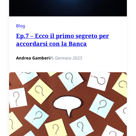
Blog
Ep.7 – Ecco il primo segreto per
accordarsi con la Banca
Andrea Gamberi
/
6 Gennaio 2023