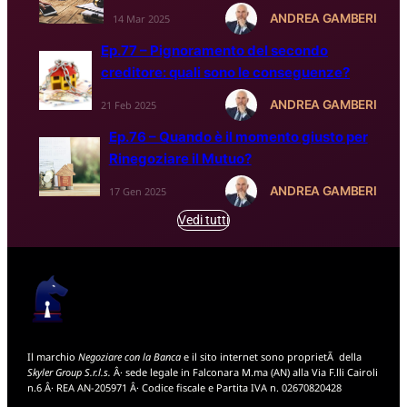
ANDREA GAMBERI
14 Mar 2025
Ep.77 – Pignoramento del secondo
creditore: quali sono le conseguenze?
ANDREA GAMBERI
21 Feb 2025
Ep.76 – Quando è il momento giusto per
Rinegoziare il Mutuo?
ANDREA GAMBERI
17 Gen 2025
Vedi tutti
Il marchio
Negoziare con la Banca
e il sito internet sono proprietÃ della
Skyler Group S.r.l.s.
Â· sede legale in Falconara M.ma (AN) alla Via F.lli Cairoli
n.6 Â· REA AN-205971 Â· Codice fiscale e Partita IVA n. 02670820428