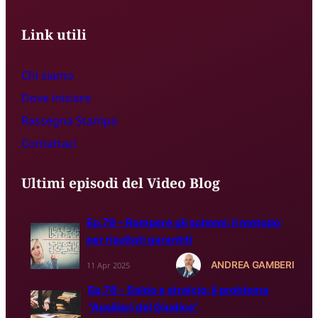
Link utili
Chi siamo
Dove iniziare
Rassegna S
t
ampa
Contattaci
Ultimi episodi del Video Blog
Ep.79 – Rompere gli schemi: il metodo
per risultati garantiti
ANDREA GAMBERI
11 Apr 2025
Ep.78 – Saldo e stralcio: il problema
“Ausiliari del Giudice”