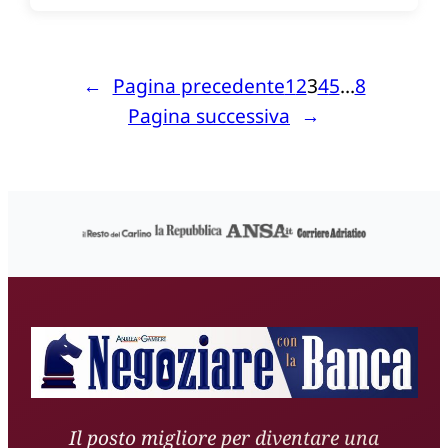
←
Pagina precedente
1
2
3
4
5
…
8
Pagina successiva
→
Il posto migliore per diventare una