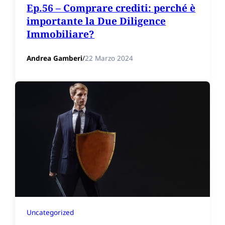
Ep.56 – Comprare crediti: perché è
importante la Due Diligence
Immobiliare?
Andrea Gamberi
/
22 Marzo 2024
Uncategorized